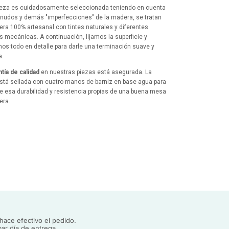
eza es cuidadosamente seleccionada teniendo en cuenta
, nudos y demás "imperfecciones" de la madera, se tratan
ra 100% artesanal con tintes naturales y diferentes
s mecánicas. A continuación, lijamos la superficie y
os todo en detalle para darle una terminación suave y
a.
ntía de calidad
en nuestras piezas está asegurada. La
tá sellada con cuatro manos de barniz en base agua para
le esa durabilidad y resistencia propias de una buena mesa
era.
 queda totalmente protegida frente al desgaste, la
d y las manchas que pudieran ocasionarse.
iza el
proceso
mediante un cuidadoso control de calidad,
do todo al detalle
y
aportándole al mueble un acabado
natural y duradero.
 Off-Line despertará tus sentidos y aportará ese toque
l, tanto a tu salón, cafetería o restaurante, creando un
e de bienestar total.
as son de metal reforzado con 3 varillas cada una, éstas
ace efectivo el pedido.
nviadas en un paquete aparte junto con el tablero, que
ar día de entrega.