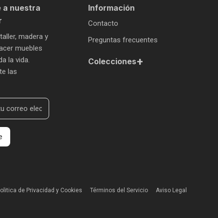
 a nuestra
Información
r
Contacto
 taller, madera y
Preguntas frecuentes
 hacer muebles
+
a la vida.
Colecciones
te las
e
olitica de Privacidad y Cookies
Términos del Servicio
Aviso Legal