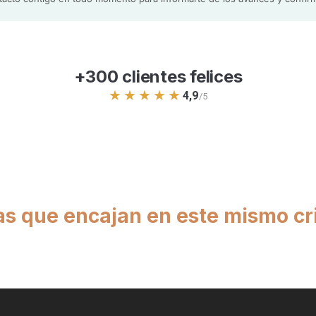
present
atornil
de estr
con las
+300 clientes felices
★★★★★
4,9
/5
as que encajan en este mismo cri