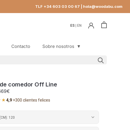
TLF +34 603 03 00 67
| hola@woodabu.com
ES
EN
Contacto
Sobre nosotros
▼
Contacto
de comedor Off Line
669€
★★
4,9
·
+300 clientes felices
(CM):
120