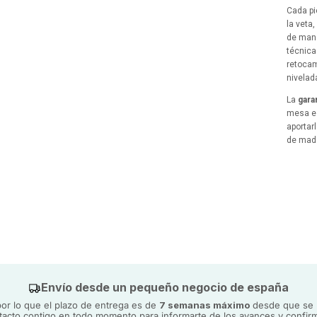
Cada pi
la veta
de mane
técnica
retocam
nivelad
La
gara
mesa es
aportar
de mad
La mesa
humeda
Se final
revisan
suave, 
La mesa
especia
ambient
Envío desde un pequeño negocio de españa
Las pat
r lo que el plazo de entrega es de
7 semanas máximo
desde que se h
serán e
acto contigo en todo momento para informarte de los avances y confirm