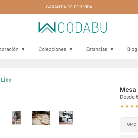
GARANTÍA DE POR VIDA
coración
▼
Colecciones
▼
Estancias
▼
Blog
Blog
 Line
Mesa 
Desde
★★★
LARGO 