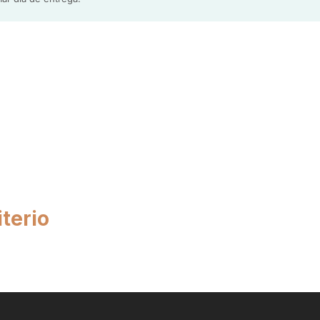
ará en el dorso las marcas donde de forma sencilla se
larán las mismas utilizando únicamente un destornillador
ella. Los tornillos necesarios para el montaje se envían
 patas.
terio