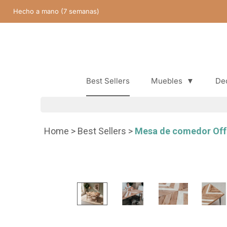
Saltar
Hecho a mano (7 semanas)
contenido
Best Sellers
Muebles
▼
De
Best Sellers
Home
>
Best Sellers
>
Mesa de comedor Off