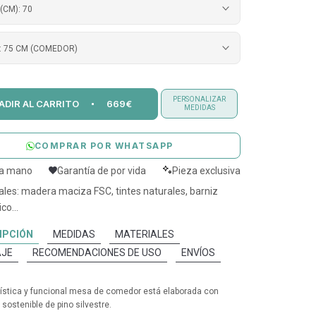
(CM):
70
:
75 CM (COMEDOR)
PERSONALIZAR
ADIR AL CARRITO
669€
MEDIDAS
COMPRAR POR WHATSAPP
 a mano
Garantía de por vida
Pieza exclusiva
ales: madera maciza FSC, tintes naturales, barniz
co...
IPCIÓN
MEDIDAS
MATERIALES
JE
RECOMENDACIONES DE USO
ENVÍOS
tística y funcional mesa de comedor está elaborada con
sostenible de pino silvestre.