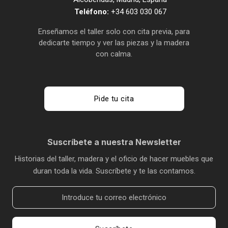
Para quien trabaja en serio
Teléfono:
+34 603 030 067
Enseñamos el taller solo con cita previa, para
Diseñadores, arquitectos, consultores, creativos, personas
dedicarte tiempo y ver las piezas y la madera
que pasan muchas horas frente a una pantalla y han
con calma.
decidido que su entorno de trabajo merece la misma
atención que su trabajo.
Si buscas el escritorio más barato, no somos tu sitio.
Pide tu cita
Si buscas el escritorio que no vas a tener que cambiar, sí lo
somos.
Suscríbete a nuestra Newsletter
Hecho a mano. A medida. En España.
Historias del taller, madera y el oficio de hacer muebles que
duran toda la vida. Suscríbete y te las contamos.
Cada escritorio Woodabu se fabrica por encargo en nuestro
taller. Eso significa que no hay dos iguales, que las medidas
se adaptan a tu espacio y que cada pieza lleva el tiempo que
necesita, no el que dicta un almacén.