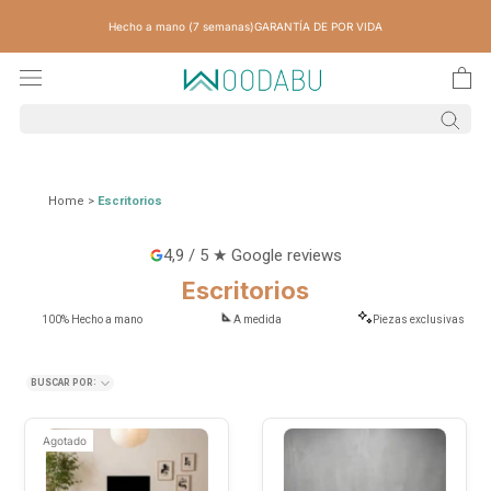
Saltar
Hecho a mano (7 semanas)
GARANTÍA DE POR VIDA
contenido
Home
>
Escritorios
4,9 / 5 ★ Google reviews
Escritorios
100% Hecho a mano
A medida
Piezas exclusivas
BUSCAR POR:
Agotado