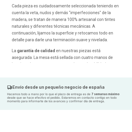
Cada pieza es cuidadosamente seleccionada teniendo en
cuenta la veta, nudos y demás "imperfecciones" de la
madera, se tratan de manera 100% artesanal con tintes
naturales y diferentes técnicas mecánicas. A
continuación, lijamos la superficie y retocamos todo en
detalle para darle una terminación suave y nivelada.
La
garantía de calidad
en nuestras piezas está
asegurada. La mesa está sellada con cuatro manos de
barniz en base agua para aportarle esa durabilidad y
resistencia propias de una buena mesa de madera.
La mesa queda totalmente protegida frente al desgaste,
Envío desde un pequeño negocio de españa
la humedad y las manchas que pudieran ocasionarse.
Hacemos todo a mano por lo que el plazo de entrega es de
7 semanas máximo
desde que se hace efectivo el pedido. Estaremos en contacto contigo en todo
Se finaliza el
proceso
mediante un cuidadoso control de
momento para informarte de los avances y confirmar día de entrega.
calidad, revisando todo al detalle
y
aportándole al mueble
un acabado suave, natural y duradero.
La mesa Off-Line despertará tus sentidos y aportará ese
toque especial, tanto a tu salón, cafetería o restaurante,