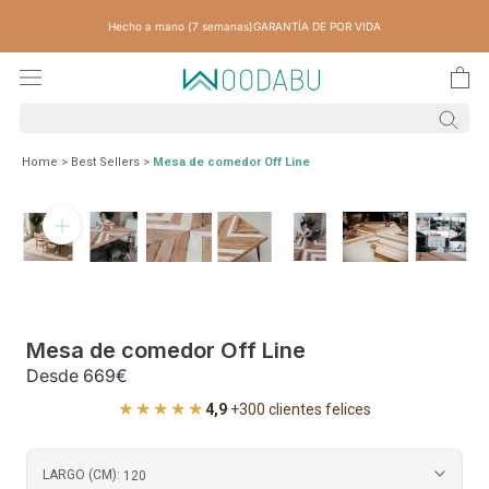
Saltar
Hecho a mano (7 semanas)
GARANTÍA DE POR VIDA
contenido
Home
>
Best Sellers
>
Mesa de comedor Off Line
Mesa de comedor Off Line
Desde
669€
★★★★★
4,9
·
+300 clientes felices
LARGO (CM):
120