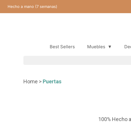
Saltar
Hecho a mano (7 semanas)
contenido
Best Sellers
Muebles
▼
De
Best Sellers
Home
>
Puertas
100% Hecho 