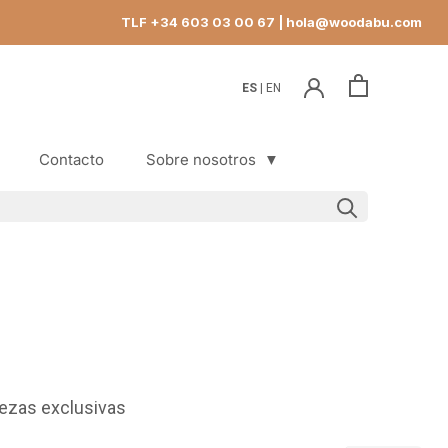
TLF +34 603 03 00 67
| hola@woodabu.com
ES
EN
Contacto
Sobre nosotros
▼
Contacto
ezas exclusivas