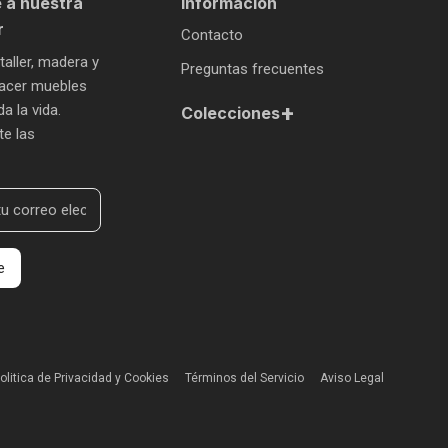
 a nuestra
Información
r
Contacto
 taller, madera y
Preguntas frecuentes
 hacer muebles
+
a la vida.
Colecciones
te las
e
olitica de Privacidad y Cookies
Términos del Servicio
Aviso Legal