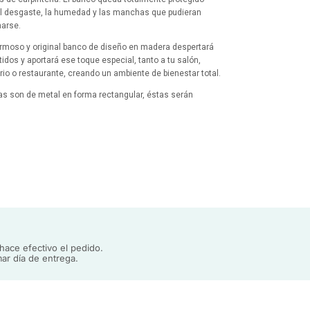
al desgaste, la humedad y las manchas que pudieran
arse.
rmoso y original banco de diseño en madera despertará
tidos y aportará ese toque especial, tanto a tu salón,
rio o restaurante, creando un ambiente de bienestar total.
as son de metal en forma rectangular, éstas serán
s en un paquete a parte y el tablero presentará en el dorso
cas donde de forma sencilla se atornillarán las mismas
ndo únicamente un destornillador de estrella.
ace efectivo el pedido.
ar día de entrega.