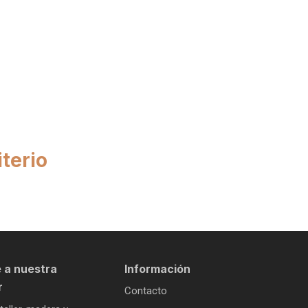
terio
 a nuestra
Información
r
Contacto