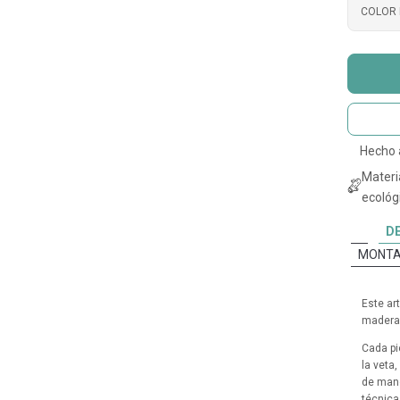
COLOR 
Hecho
Materi
ecológi
D
MONTA
Este ar
madera 
Cada pi
la veta
de mane
técnica