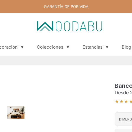
GARANTÍA DE POR VIDA
coración
▼
Colecciones
▼
Estancias
▼
Blog
Blog
Banco
Desde
★★★
DIMENS