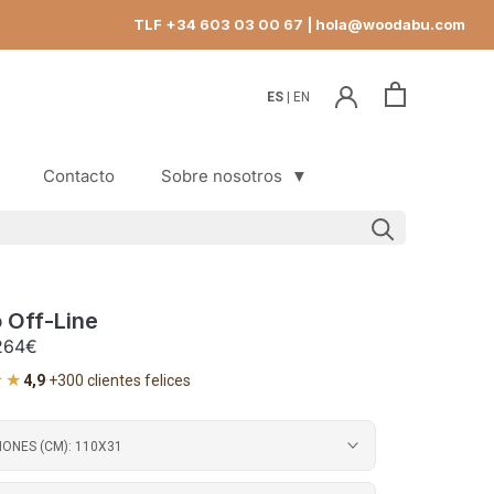
TLF +34 603 03 00 67
| hola@woodabu.com
ES
EN
Contacto
Sobre nosotros
▼
Contacto
 Off-Line
264€
★★
4,9
·
+300 clientes felices
IONES (CM):
110X31