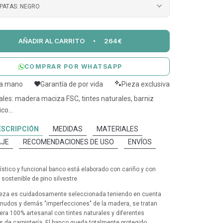
PATAS:
NEGRO
AÑADIR AL CARRITO
264€
COMPRAR POR WHATSAPP
 a mano
Garantía de por vida
Pieza exclusiva
ales: madera maciza FSC, tintes naturales, barniz
co...
ESCRIPCIÓN
MEDIDAS
MATERIALES
JE
RECOMENDACIONES DE USO
ENVÍOS
tístico y funcional banco está elaborado con cariño y con
sostenible de pino silvestre.
eza es cuidadosamente seleccionada teniendo en cuenta
, nudos y demás "imperfecciones" de la madera, se tratan
ra 100% artesanal con tintes naturales y diferentes
s de carpintería. El banco queda totalmente protegido