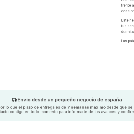
frente 
ocasion
Este he
tus sen
dormito
Las pat
enviada
las mar
utiliza
Envío desde un pequeño negocio de españa
r lo que el plazo de entrega es de
7 semanas máximo
desde que se h
acto contigo en todo momento para informarte de los avances y confirm