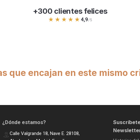
+300 clientes felices
★★★★★
4,9
/5
as que encajan en este mismo cri
Suscríbete
¿Dónde estamos?
Newslette
Calle Valgrande 18, Nave E. 28108,