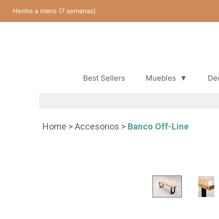
Saltar
Hecho a mano (7 semanas)
contenido
Best Sellers
Muebles
▼
De
Best Sellers
Home
>
Accesorios
>
Banco Off-Line