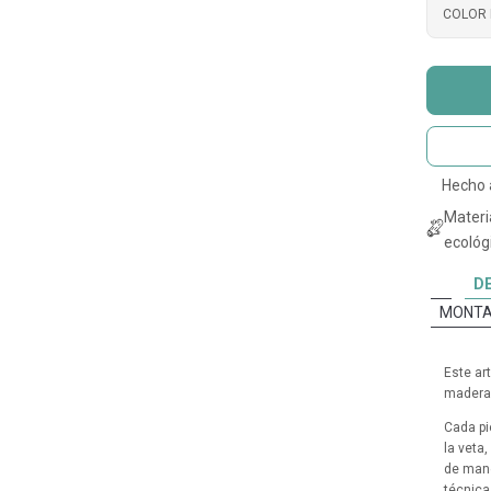
COLOR 
Hecho
Materi
ecológi
D
MONTA
Este ar
madera 
Cada pi
la veta
de mane
técnica