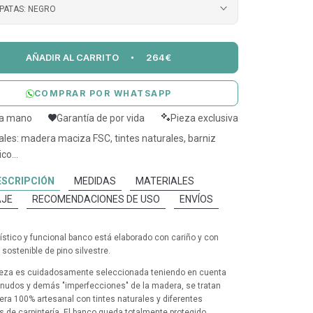
PATAS:
NEGRO
AÑADIR AL CARRITO
264€
COMPRAR POR WHATSAPP
 a mano
Garantía de por vida
Pieza exclusiva
ales: madera maciza FSC, tintes naturales, barniz
co...
ESCRIPCIÓN
MEDIDAS
MATERIALES
JE
RECOMENDACIONES DE USO
ENVÍOS
tístico y funcional banco está elaborado con cariño y con
sostenible de pino silvestre.
eza es cuidadosamente seleccionada teniendo en cuenta
, nudos y demás "imperfecciones" de la madera, se tratan
ra 100% artesanal con tintes naturales y diferentes
s de carpintería. El banco queda totalmente protegido