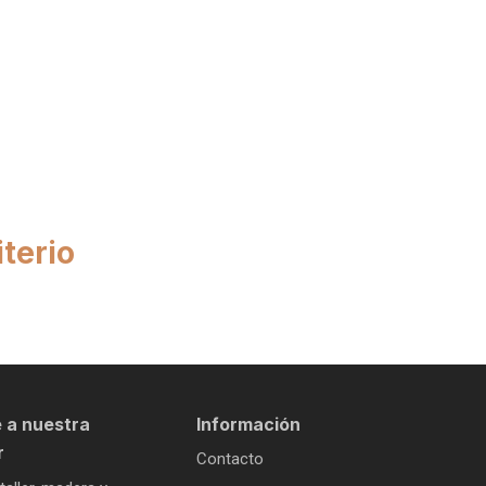
terio
 a nuestra
Información
r
Contacto