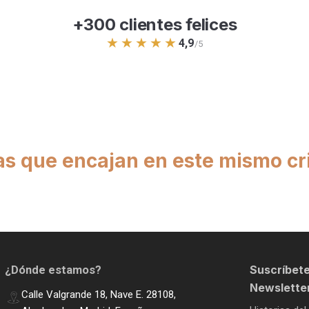
+300 clientes felices
★★★★★
4,9
/5
as que encajan en este mismo cri
Suscríbete
¿Dónde estamos?
Newslette
Calle Valgrande 18, Nave E. 28108,