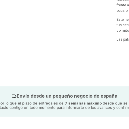
frente 
ocasion
Este he
tus sen
dormito
Las pat
enviada
las mar
utiliza
Envío desde un pequeño negocio de españa
r lo que el plazo de entrega es de
7 semanas máximo
desde que se h
acto contigo en todo momento para informarte de los avances y confirm