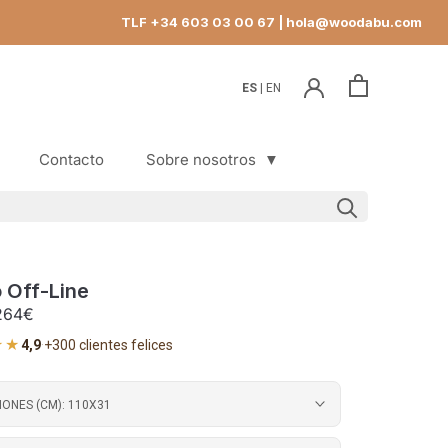
TLF +34 603 03 00 67
| hola@woodabu.com
ES
EN
Contacto
Sobre nosotros
▼
Contacto
 Off-Line
264€
★★
4,9
·
+300 clientes felices
IONES (CM):
110X31