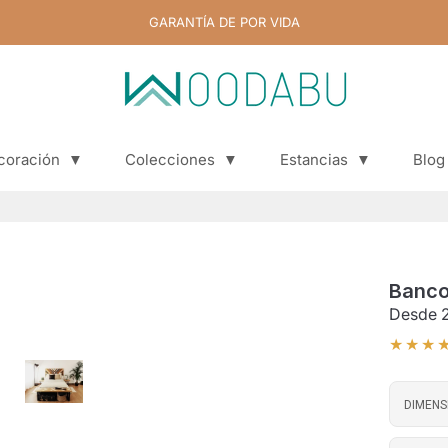
GARANTÍA DE POR VIDA
coración
▼
Colecciones
▼
Estancias
▼
Blog
Blog
Banco
Desde
★★★
DIMENS