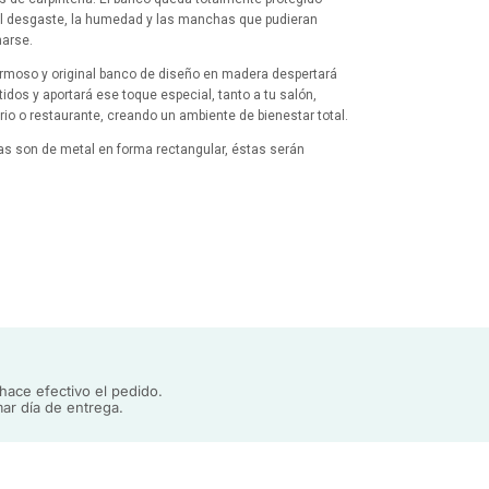
al desgaste, la humedad y las manchas que pudieran
arse.
rmoso y original banco de diseño en madera despertará
tidos y aportará ese toque especial, tanto a tu salón,
rio o restaurante, creando un ambiente de bienestar total.
as son de metal en forma rectangular, éstas serán
s en un paquete a parte y el tablero presentará en el dorso
cas donde de forma sencilla se atornillarán las mismas
ndo únicamente un destornillador de estrella.
ace efectivo el pedido.
ar día de entrega.