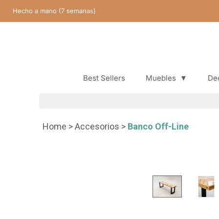
Saltar
Hecho a mano (7 semanas)
contenido
Best Sellers
Muebles
▼
De
Best Sellers
Home
>
Accesorios
>
Banco Off-Line