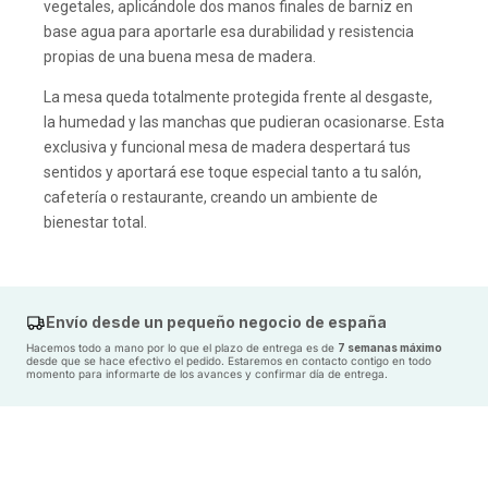
vegetales, aplicándole dos manos finales de barniz en
base agua para aportarle esa durabilidad y resistencia
propias de una buena mesa de madera.
La mesa queda totalmente protegida frente al desgaste,
la humedad y las manchas que pudieran ocasionarse. Esta
exclusiva y funcional mesa de madera despertará tus
sentidos y aportará ese toque especial tanto a tu salón,
cafetería o restaurante, creando un ambiente de
bienestar total.
Las patas son de metal estilo Hairpin con 3 varillas cada
una, éstas serán enviadas en un paquete a parte y el
tablero presentará en el dorso las marcas donde de forma
Envío desde un pequeño negocio de españa
sencilla se atornillarán las mismas utilizando únicamente
Hacemos todo a mano por lo que el plazo de entrega es de
7 semanas máximo
desde que se hace efectivo el pedido. Estaremos en contacto contigo en todo
un destornillador de estrella. Los tornillos necesarios para
momento para informarte de los avances y confirmar día de entrega.
el montaje se envían con las patas.