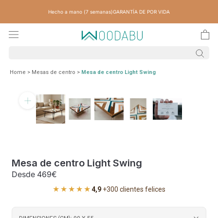
Saltar
Hecho a mano (7 semanas)
GARANTÍA DE POR VIDA
contenido
Home
>
Mesas de centro
>
Mesa de centro Light Swing
Mesa de centro Light Swing
Desde
469€
★★★★★
4,9
·
+300 clientes felices