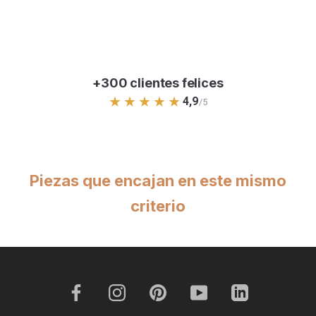
Confía en la calidad y el diseño que mereces, y
convierte tu espacio en un reflejo de tu buen gusto y
estilo personal.
+300 clientes felices
★★★★★
4,9
/5
Piezas que encajan en este mismo
criterio