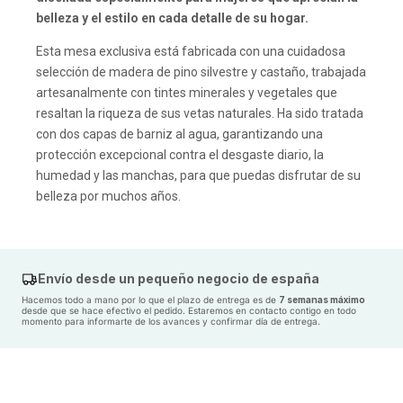
belleza y el estilo en cada detalle de su hogar.
Esta mesa exclusiva está fabricada con una cuidadosa
selección de madera de pino silvestre y castaño, trabajada
artesanalmente con tintes minerales y vegetales que
resaltan la riqueza de sus vetas naturales. Ha sido tratada
con dos capas de barniz al agua, garantizando una
protección excepcional contra el desgaste diario, la
humedad y las manchas, para que puedas disfrutar de su
belleza por muchos años.
Las patas de metal, de estilo Hairpin con tres varillas,
añaden un toque moderno y sofisticado a la mesa. Estas
patas se envían por separado, pero no te preocupes, el
Envío desde un pequeño negocio de españa
montaje es sencillo y rápido. Las marcas en el dorso del
Hacemos todo a mano por lo que el plazo de entrega es de
7 semanas máximo
desde que se hace efectivo el pedido. Estaremos en contacto contigo en todo
tablero te guiarán para fijarlas con un destornillador de
momento para informarte de los avances y confirmar día de entrega.
estrella, y te proporcionamos todos los tornillos necesarios
para que puedas disfrutar de tu nueva mesa sin
complicaciones.