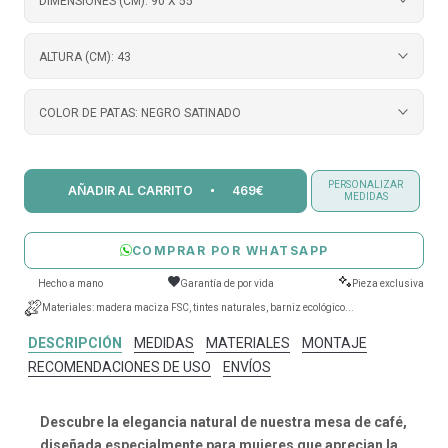
DIMENSIONES (CM):
90 X 55
ALTURA (CM):
43
COLOR DE PATAS:
NEGRO SATINADO
PERSONALIZAR
AÑADIR AL CARRITO
469€
MEDIDAS
COMPRAR POR WHATSAPP
Hecho a mano
Garantía de por vida
Pieza exclusiva
Materiales: madera maciza FSC, tintes naturales, barniz ecológico...
DESCRIPCIÓN
MEDIDAS
MATERIALES
MONTAJE
RECOMENDACIONES DE USO
ENVÍOS
Descubre la elegancia natural de nuestra mesa de café,
diseñada especialmente para mujeres que aprecian la