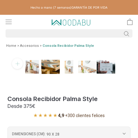
Saltar
Hecho a mano (7 semanas)
GARANTÍA DE POR VIDA
contenido
Home
>
Accesorios
>
Consola Recibidor Palma Style
Consola Recibidor Palma Style
Desde
375€
★★★★★
4,9
·
+300 clientes felices
DIMENSIONES (CM):
90 X 28