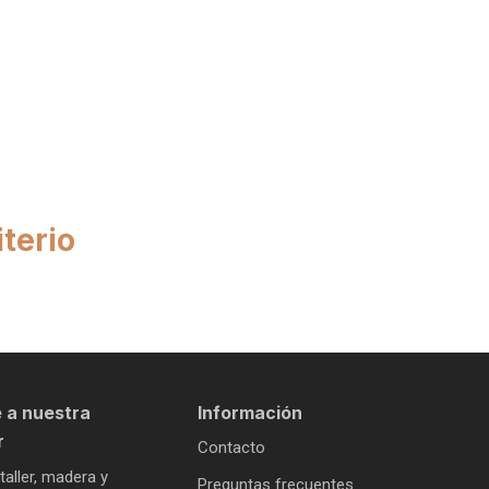
terio
 a nuestra
Información
r
Contacto
 taller, madera y
Preguntas frecuentes