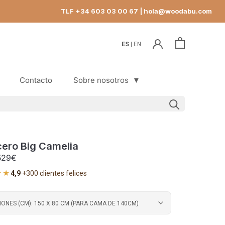
TLF +34 603 03 00 67
| hola@woodabu.com
ES
EN
Contacto
Sobre nosotros
▼
Contacto
ero Big Camelia
529€
★★
4,9
·
+300 clientes felices
IONES (CM):
150 X 80 CM (PARA CAMA DE 140CM)