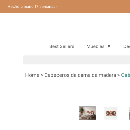
Saltar
Hecho a mano (7 semanas)
contenido
Best Sellers
Muebles
▼
De
Best Sellers
Home
>
Cabeceros de cama de madera
>
Cab