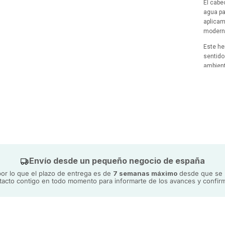
El cabe
agua par
aplicam
moderno
Este he
sentido
ambient
único y
Envío desde un pequeño negocio de españa
r lo que el plazo de entrega es de
7 semanas máximo
desde que se h
acto contigo en todo momento para informarte de los avances y confirm