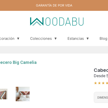
GARANTÍA DE POR VIDA
coración
▼
Colecciones
▼
Estancias
▼
Blog
Blog
ecero Big Camelia
Cabec
Desde
★★★
DIMENS