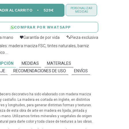
PERSONALIZAR
ADIR AL CARRITO
529€
MEDIDAS
COMPRAR POR WHATSAPP
 a mano
Garantía de por vida
Pieza exclusiva
ales: madera maciza FSC, tintes naturales, barniz
co...
IPCIÓN
MEDIDAS
MATERIALES
JE
RECOMENDACIONES DE USO
ENVÍOS
becero decorativo ha sido elaborado con madera maciza
 y castaño. La madera es cortada en inglete, en distintos
es y longitudes, para generar distintas formas y texturas.
eza de esta obra de arte en madera es lijada, pintada y
a mano. Utilizamos tintes minerales y vegetales de origen
tural para darle color y toda clase de texturas a las obras.