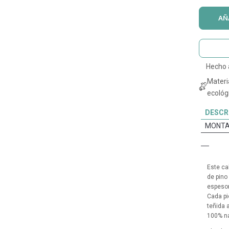
AÑ
Hecho
Materi
ecológi
DESCR
MONTA
Este ca
de pino
espesor
Cada pi
teñida 
100% na