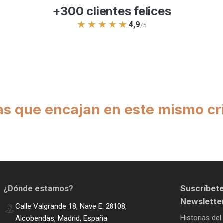
+300 clientes felices
★★★★★
4,9
/5
as que encajan en este mismo cri
Suscríbete
¿Dónde estamos?
Newslette
Calle Valgrande 18, Nave E. 28108,
Historias del
Alcobendas, Madrid, España