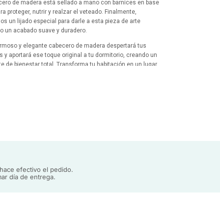
cero de madera está sellado a mano con barnices en base
a proteger, nutrir y realzar el veteado. Finalmente,
os un lijado especial para darle a esta pieza de arte
 un acabado suave y duradero.
rmoso y elegante cabecero de madera despertará tus
s y aportará ese toque original a tu dormitorio, creando un
e de bienestar total. Transforma tu habitación en un lugar
 especial con esta pieza de arte geométrico.
ace efectivo el pedido.
ar día de entrega.