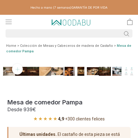
Saltar
Hecho a mano (7 semanas)
GARANTÍA DE POR VIDA
contenido
Home
>
Colección de Mesas y Cabeceros de madera de Castaño
>
Mesa de
comedor Pampa
Mesa de comedor Pampa
Desde
939€
★★★★★
4,9
·
+300 clientes felices
Últimas unidades.
El castaño de esta pieza se está