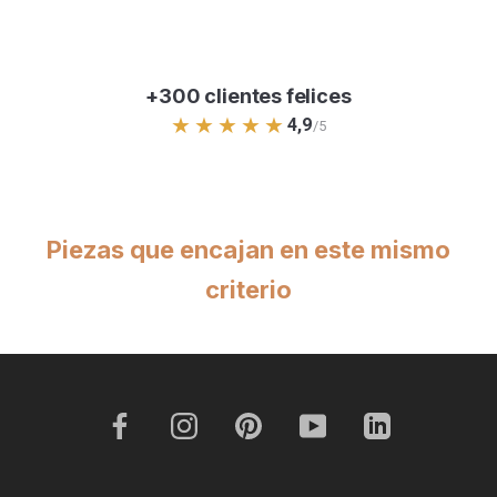
- Tratamiento y lijado
manual
con técnicas artesanales
para un acabado uniforme.
- Aceite “food safe”
de larga duración que sella y protege
+300 clientes felices
la superficie.
★★★★★
4,9
/5
Patas & estructura
- Patas de acero
en
negro lacado al horno
, estables y
discretas para dar protagonismo a la madera.
Piezas que encajan en este mismo
Montaje sencillo
criterio
- Enviamos las patas en un paquete aparte con
tornillería
incluida
.
- El tablero llega con
marcas guía
en el reverso para
atornillar usando solo un
destornillador de estrella
.
Ideal para:
Comedores y salones que buscan una
mesa de madera
maciza
de estética contemporánea, robusta y preparada