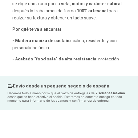
se elige uno a uno por su
veta, nudos y carácter natural
;
después lo trabajamos de forma
100% artesanal
para
realzar su textura y obtener un tacto suave.
Por qué te va a encantar
- Madera maciza de castaño
: cálida, resistente y con
personalidad única.
- Acabado “food safe” de alta resistencia
: protección
frente a
manchas
y
humedad
; ideal para el uso diario.
- Diseño geométrico con alma
: una mesa de comedor
de madera que eleva el salón o la cocina y también encaja
Envío desde un pequeño negocio de españa
en
cafeterías y restaurantes
.
Hacemos todo a mano por lo que el plazo de entrega es de
7 semanas máximo
desde que se hace efectivo el pedido. Estaremos en contacto contigo en todo
momento para informarte de los avances y confirmar día de entrega.
- Pieza única
: las variaciones de tono y veta hacen que no
haya dos Pampa iguales.
Materiales & acabado
- Tablero de
castaño macizo
seleccionado.