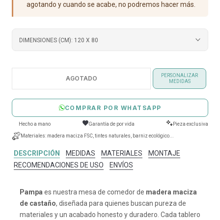
agotando y cuando se acabe, no podremos hacer más.
DIMENSIONES (CM):
120 X 80
PERSONALIZAR
AGOTADO
MEDIDAS
COMPRAR POR WHATSAPP
Hecho a mano
Garantía de por vida
Pieza exclusiva
Materiales: madera maciza FSC, tintes naturales, barniz ecológico...
DESCRIPCIÓN
MEDIDAS
MATERIALES
MONTAJE
RECOMENDACIONES DE USO
ENVÍOS
Pampa
es nuestra mesa de comedor de
madera maciza
de castaño
, diseñada para quienes buscan pureza de
materiales y un acabado honesto y duradero. Cada tablero