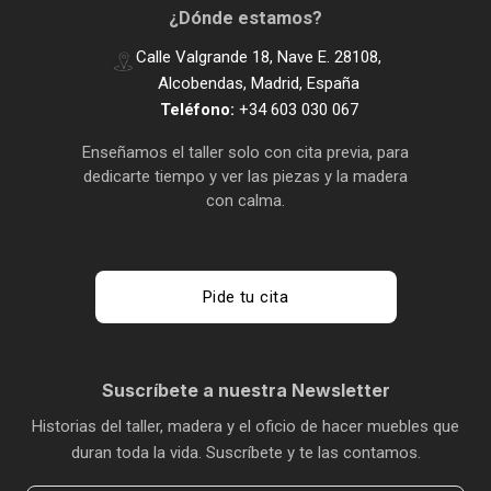
¿Dónde estamos?
para acompañarte muchos años.
Calle Valgrande 18, Nave E. 28108,
Cada mesa Pampa es distinta: las vetas, nudos y
Alcobendas, Madrid, España
pequeñas “imperfecciones” naturales forman
Teléfono:
+34 603 030 067
parte de su belleza y autenticidad.
Enseñamos el taller solo con cita previa, para
dedicarte tiempo y ver las piezas y la madera
con calma.
Pide tu cita
Suscríbete a nuestra Newsletter
Historias del taller, madera y el oficio de hacer muebles que
duran toda la vida. Suscríbete y te las contamos.