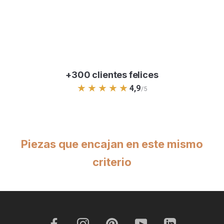
un destornillador de estrella. Los tornillos necesarios para
el montaje se envían con las patas.
+300 clientes felices
★★★★★
4,9
/5
Piezas que encajan en este mismo
criterio