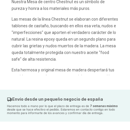
Nuestra Mesa de centro Chestnut es un símbolo de
pureza y honra a los materiales más puros.
Las mesas de la línea Chestnut se elaboran con diferentes
tablones de castaño, buscando en ellos esa veta, nudos e
"imperfecciones" que aporten el verdadero carácter de lo
natural. La resina epoxy queda en un segundo plano para
cubrir las grietas y nudos muertos de la madera. La mesa
queda totalmente protegida con nuestro aceite "food
safe" de alta resistencia.
Esta hermosa y original mesa de madera despertará tus
sentidos y aportará ese toque especial, tanto a tu salón,
cafetería o restaurante, creando un ambiente de
bienestar total.
Envío desde un pequeño negocio de españa
Las patas, también hechas a mano con madera de
Hacemos todo a mano por lo que el plazo de entrega es de
7 semanas máximo
castaño, le brindan robustez y calidez al conjunto. Éstas se
desde que se hace efectivo el pedido. Estaremos en contacto contigo en todo
momento para informarte de los avances y confirmar día de entrega.
envían en un paquete aparte junto con el tablero, que
presentará en el dorso las marcas donde de forma
sencilla se atornillarán las mismas utilizando únicamente