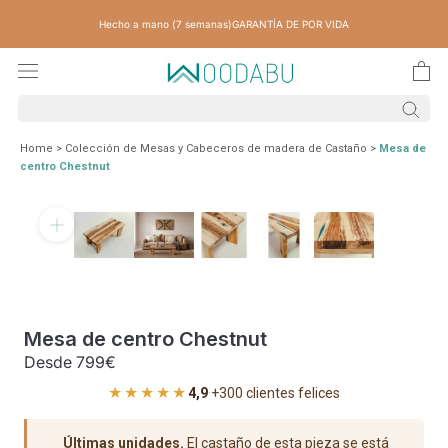
Saltar
Hecho a mano (7 semanas)
GARANTÍA DE POR VIDA
contenido
Home
>
Colección de Mesas y Cabeceros de madera de Castaño
>
Mesa de
centro Chestnut
Mesa de centro Chestnut
Desde
799€
★★★★★
4,9
·
+300 clientes felices
Últimas unidades.
El castaño de esta pieza se está