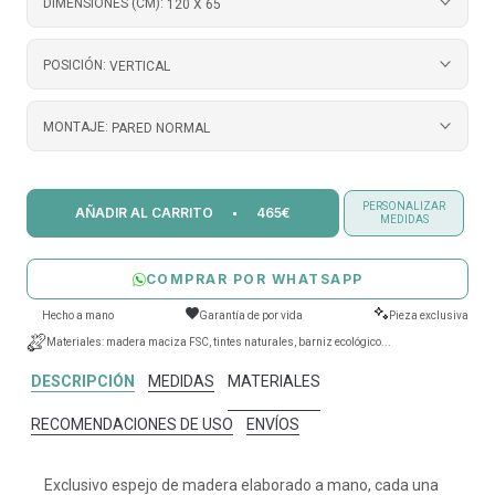
DIMENSIONES (CM):
120 X 65
POSICIÓN:
VERTICAL
MONTAJE:
PARED NORMAL
PERSONALIZAR
AÑADIR AL CARRITO
465€
MEDIDAS
COMPRAR POR WHATSAPP
Hecho a mano
Garantía de por vida
Pieza exclusiva
Materiales: madera maciza FSC, tintes naturales, barniz ecológico...
DESCRIPCIÓN
MEDIDAS
MATERIALES
RECOMENDACIONES DE USO
ENVÍOS
Exclusivo espejo de madera elaborado a mano, cada una