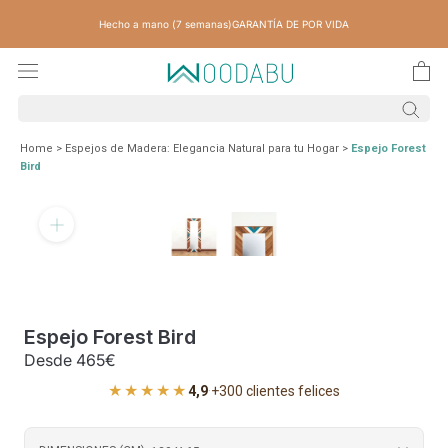
Saltar
Hecho a mano (7 semanas)
GARANTÍA DE POR VIDA
contenido
Home
>
Espejos de Madera: Elegancia Natural para tu Hogar
>
Espejo Forest
Bird
Espejo Forest Bird
Desde
465€
★★★★★
4,9
·
+300 clientes felices