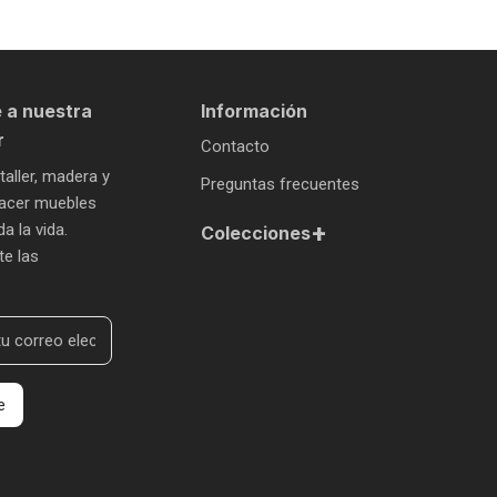
 a nuestra
Información
r
Contacto
 taller, madera y
Preguntas frecuentes
 hacer muebles
+
a la vida.
Colecciones
te las
e