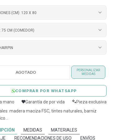
IONES (CM):
120 X 80
:
75 CM (COMEDOR)
HAIRPIN
PERSONALIZAR
AGOTADO
MEDIDAS
COMPRAR POR WHATSAPP
 a mano
Garantía de por vida
Pieza exclusiva
ales: madera maciza FSC, tintes naturales, barniz
co...
IPCIÓN
MEDIDAS
MATERIALES
JE
RECOMENDACIONES DE USO
ENVÍOS