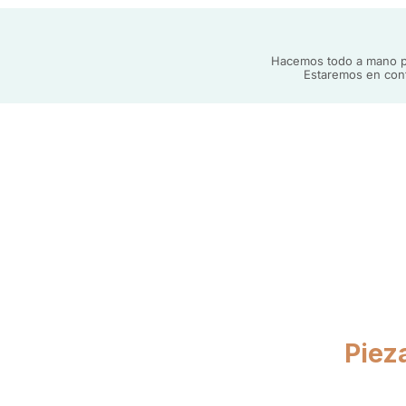
Hacemos todo a mano po
Estaremos en cont
Piez