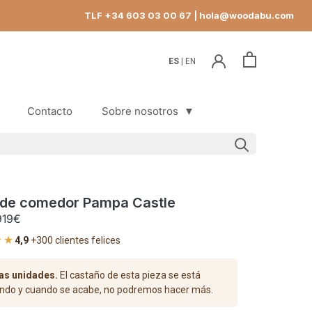
TLF +34 603 03 00 67
| hola@woodabu.com
ES
EN
Contacto
Sobre nosotros
▼
Contacto
de comedor Pampa Castle
919€
★★
4,9
·
+300 clientes felices
as unidades.
El castaño de esta pieza se está
ndo y cuando se acabe, no podremos hacer más.