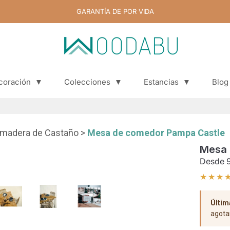
GARANTÍA DE POR VIDA
coración
▼
Colecciones
▼
Estancias
▼
Blog
Blog
 madera de Castaño
>
Mesa de comedor Pampa Castle
Mesa 
Desde
★★★
Últim
agota