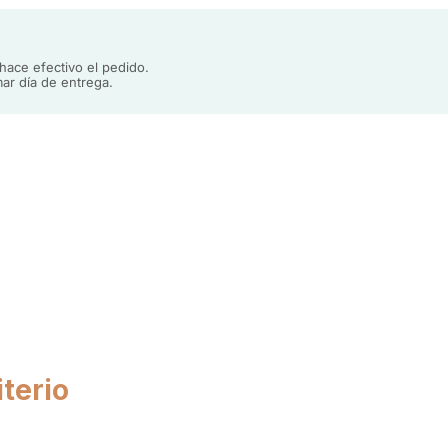
ios para el montaje se envían con las patas.
ace efectivo el pedido.
ar día de entrega.
terio