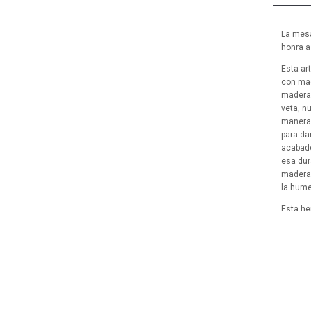
La mesa
honra a
Esta ar
con mad
madera 
veta, n
manera 
para da
acabado
esa dur
madera.
la hume
Esta he
tus sen
salón, 
total.
Las pat
un paqu
las mar
utiliza