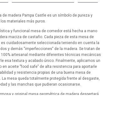
 de madera Pampa Castle es un símbolo de pureza y
 los materiales más puros.
tística y funcional mesa de comedor está hecha a mano
era maciza de castaño. Cada pieza de esta mesa de
es cuidadosamente seleccionada teniendo en cuenta la
udos y demás "imperfecciones" de la madera. Se tratan de
100% artesanal mediante diferentes técnicas mecánicas
rle esa textura y acabado único. Finalmente, aplicamos un
 en aceite "food safe" de alta resistencia para aportarle
abilidad y resistencia propias de una buena mesa de
 La mesa queda totalmente protegida frente al desgaste,
dad y las manchas que pudieran ocasionarse.
rmosa y original mesa geométrica de madera despertará
tidos y aportará ese toque especial, tanto a tu dormitorio,
cafetería o restaurante, creando un ambiente de bienestar
as son de acero tratado al horno. Éstas serán enviadas en
ete aparte junto con el tablero, que presentará en el dorso
cas donde de forma sencilla se atornillarán las mismas
ndo únicamente un destornillador de estrella. Los tornillos