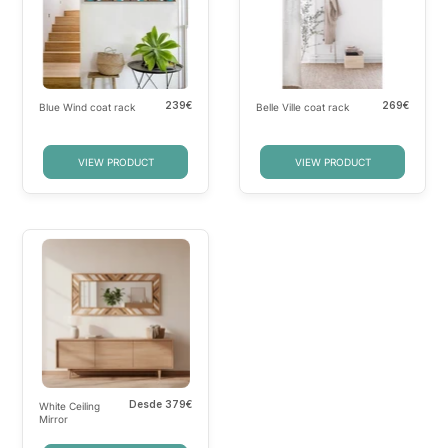
239€
269€
Blue Wind coat rack
Belle Ville coat rack
VIEW PRODUCT
VIEW PRODUCT
Desde
379€
White Ceiling
Mirror