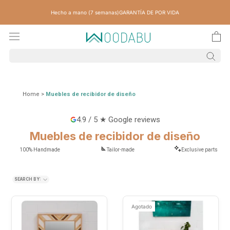
Skip
Hecho a mano (7 semanas)
GARANTÍA DE POR VIDA
content
Home
>
Muebles de recibidor de diseño
4.9 / 5 ★ Google reviews
Muebles de recibidor de diseño
100% Handmade
Tailor-made
Exclusive parts
SEARCH BY:
Agotado