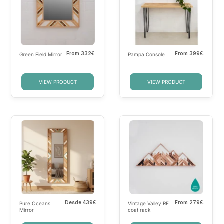
From
332€.
From
399€.
Green Field Mirror
Pampa Console
VIEW PRODUCT
VIEW PRODUCT
Desde
439€
From
279€.
Pure Oceans
Vintage Valley RE
Mirror
coat rack