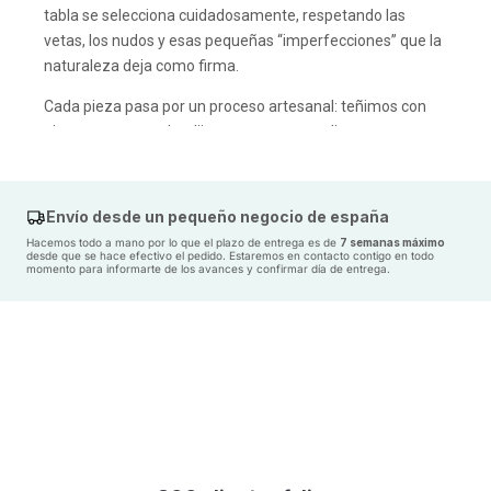
tabla se selecciona cuidadosamente, respetando las
vetas, los nudos y esas pequeñas “imperfecciones” que la
naturaleza deja como firma.
Cada pieza pasa por un proceso artesanal: teñimos con
pigmentos naturales, lijamos a mano y aplicamos
cuatro
capas de barniz ecológico al agua
para lograr una
superficie suave, resistente y lista para acompañarte
muchos años.
Envío desde un pequeño negocio de españa
No teme a la humedad, las manchas ni al paso del tiempo.
Hacemos todo a mano por lo que el plazo de entrega es de
7 semanas máximo
desde que se hace efectivo el pedido. Estaremos en contacto contigo en todo
momento para informarte de los avances y confirmar día de entrega.
Su diseño geométrico y la calidez de la madera crean una
pieza única,
con presencia y personalidad
, capaz de
llenar de calma y carácter cualquier espacio: desde un
comedor familiar hasta una cafetería o restaurante con
estilo.