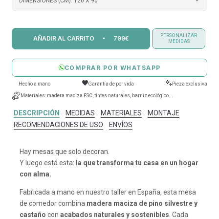
DIMENSIONES (CM):
120 X 90
PERSONALIZAR
AÑADIR AL CARRITO
799€
MEDIDAS
COMPRAR POR WHATSAPP
Hecho a mano
Garantía de por vida
Pieza exclusiva
Materiales: madera maciza FSC, tintes naturales, barniz ecológico...
DESCRIPCIÓN
MEDIDAS
MATERIALES
MONTAJE
RECOMENDACIONES DE USO
ENVÍOS
Hay mesas que solo decoran.
Y luego está esta:
la que transforma tu casa en un hogar
con alma.
Fabricada a mano en nuestro taller en España, esta mesa
de comedor combina
madera maciza de pino silvestre y
castaño
con
acabados naturales y sostenibles
. Cada