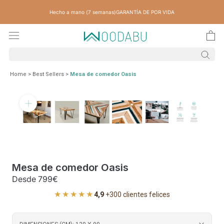
Saltar
Hecho a mano (7 semanas)
GARANTÍA DE POR VIDA
contenido
Home
>
Best Sellers
>
Mesa de comedor Oasis
Mesa de comedor Oasis
Desde
799€
★★★★★
4,9
·
+300 clientes felices